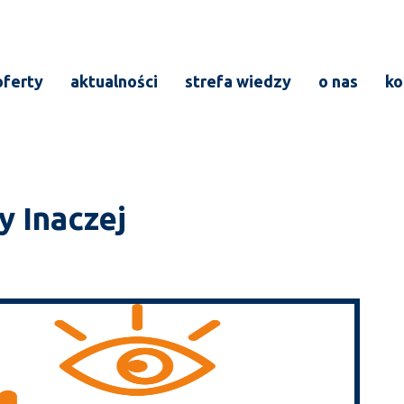
oferty
aktualności
strefa wiedzy
o nas
ko
y Inaczej