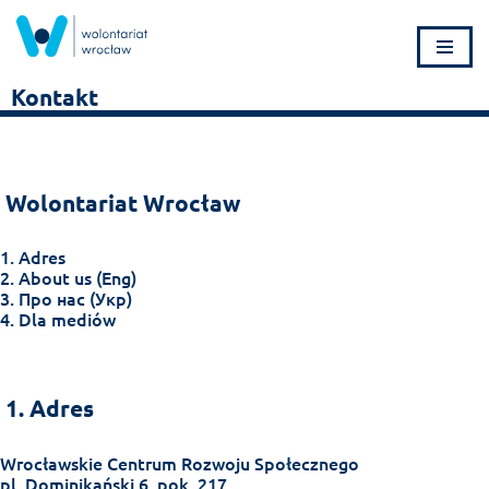
Przejdź
do
Kontakt
treści
Wolontariat Wrocław
1. Adres
2. About us (Eng)
3. Про нас (Укр)
4. Dla mediów
1. Adres
Wrocławskie Centrum Rozwoju Społecznego
pl. Dominikański 6, pok. 217