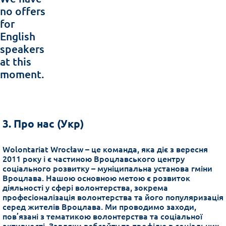
no offers
for
English
speakers
at this
moment.
3. Про нас (Укр)
Wolontariat Wrocław – це команда, яка діє з вересня
2011 року і є частиною Вроцлавського центру
соціального розвитку – муніципальна установа гміни
Вроцлава. Нашою основною метою є розвиток
діяльності у сфері волонтерства, зокрема
професіоналізація волонтерства та його популяризація
серед жителів Вроцлава. Ми проводимо заходи,
пов’язані з тематикою волонтерства та соціальної
активності. Завдяки вебсайту та профілю в соціальних