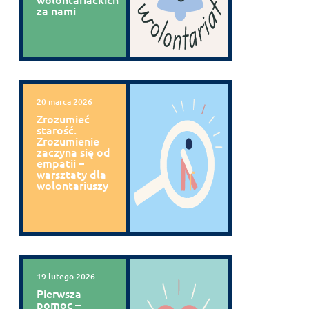
za nami
20 marca 2026
Zrozumieć
starość.
Zrozumienie
zaczyna się od
empatii –
warsztaty dla
wolontariuszy
19 lutego 2026
Pierwsza
pomoc –