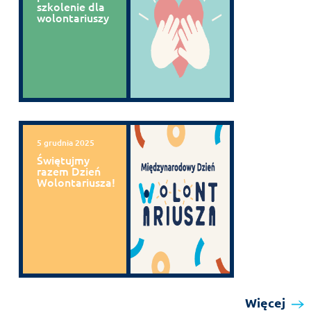
szkolenie dla
wolontariuszy
5 grudnia 2025
Świętujmy
razem Dzień
Wolontariusza!
Więcej