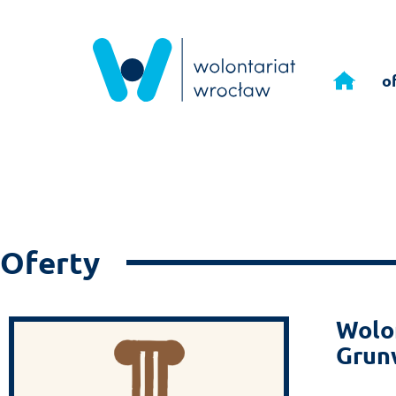
Przejdź
do
o
treści
Oferty
Wolon
Grun