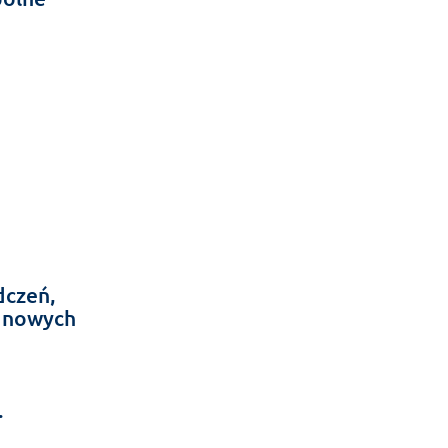
dczeń,
e nowych
.