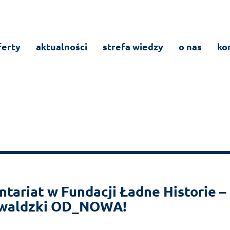
ferty
aktualności
strefa wiedzy
o nas
ko
tariat w Fundacji Ładne Historie –
waldzki OD_NOWA!