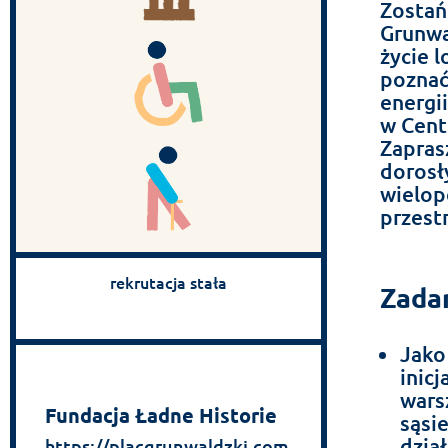
Zostań
Grunwa
życie 
poznać
energi
w Cent
Zapras
dorosł
wielop
przestr
rekrutacja stała
Zadan
Jako
inic
wars
Fundacja Ładne Historie
sąsi
dzia
https://placgrunwaldzki.com