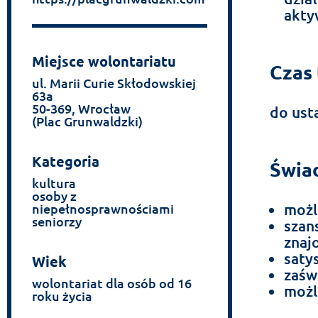
akty
Miejsce wolontariatu
Czas 
ul. Marii Curie Skłodowskiej
63a
50-369, Wrocław
do ust
(Plac Grunwaldzki)
Kategoria
Świad
kultura
osoby z
możl
niepełnosprawnościami
seniorzy
szan
znaj
satys
Wiek
zaśw
wolontariat dla osób od 16
możl
roku życia