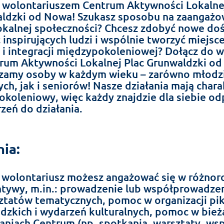
 wolontariuszem Centrum Aktywności Lokalnej
ldzki od Nowa! Szukasz sposobu na zaangażo
lokalnej społeczności? Chcesz zdobyć nowe do
 inspirujących ludzi i wspólnie tworzyć miejsc
i i integracji międzypokoleniowej? Dołącz do 
rum Aktywności Lokalnej Plac Grunwaldzki od
zamy osoby w każdym wieku – zarówno młodzi
ych, jak i seniorów! Nasze działania mają chara
okoleniowy, więc każdy znajdzie dla siebie o
zeń do działania.
ia:
 wolontariusz możesz angażować się w różno
jatywy, m.in.: prowadzenie lub współprowadze
ztatów tematycznych, pomoc w organizacji pi
edzkich i wydarzeń kulturalnych, pomoc w bież
łaniach Centrum (np. spotkania, warsztaty, ws