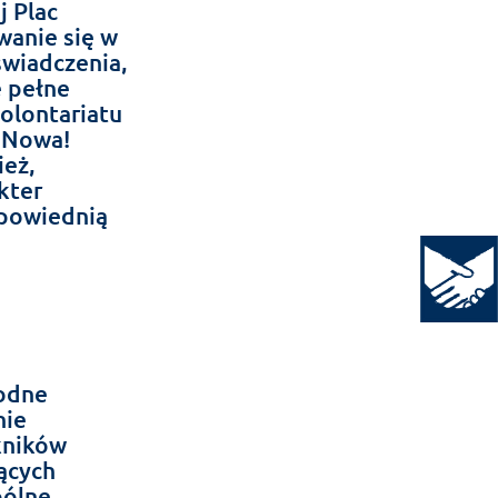
 Plac
wanie się w
świadczenia,
e pełne
wolontariatu
 Nowa!
eż,
kter
dpowiednią
Open to
rodne
nie
kników
ących
pólne