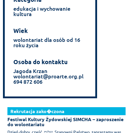
edukacja i wychowanie
kultura
Wiek
wolontariat dla osób od 16
roku życia
Osoba do kontaktu
Jagoda Krzan
wolontariat@proarte.org.pl
694 872 606
Rekrutacja zako�czona
Festiwal Kultury Żydowskiej SIMCHA – zaproszenie
do wolontariatu
Dzień dobry, cześć, שלום. Szanowni Państwo, zapraszamy was