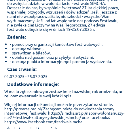
do wzięcia udziału w wolontariacie Festiwalu SIMCHA.
Dołączcie do nas, by wspólnie świętować 27 lat ciężkiej pracy,
wspaniałej przygody, wzruszeń i doświadczeń. Jeśli jeszcze z
nami nie współpracowaliście, nie szkodzi - wszystko Wam
wytłumaczymy. Jeśli od lat wspieracie nas podczas Festiwalu,
nie zwlekajcie! Liczymy na Was. Tegoroczna, 27 edycja
festiwalu odbędzie się w dniach 19-25.07.2025 r.
Zadania:
- pomoc przy organizacji koncertów festiwalowych,
- obsługa widowni,
- sprawdzanie biletów,
- opieka nad gośćmi oraz przybyłymi artystami,
- obsługa punktu informacyjnego i promocja wydarzenia.
Czas trwania:
01.07.2025 - 25.07.2025
Dodatkowe informacje:
W mailu zgłoszeniowym zostaw imię i nazwisko, rok urodzenia, nr
tel oraz ewentualnie swój krótki opis.
Więcej informacji o Fundacji możecie przeczytać na stronie:
http://proarte.org.pl/ Zachęcam także do odwiedzania strony
internetowej festiwalu: https://simcha.art.pl/nabor-wolontariuszy-
na-27-festiwal-kultury-zydowskiej-simcha/ oraz facebooka:
https://www.facebook.com/festiwalsimcha