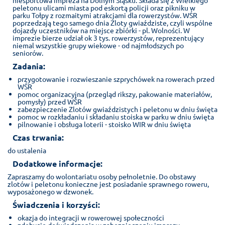
peletonu ulicami miasta pod eskortą policji oraz pikniku w
parku Tołpy z rozmaitymi atrakcjami dla rowerzystów. WŚR
poprzedzają tego samego dnia Zloty gwiaździste, czyli wspólne
dojazdy uczestników na miejsce zbiórki - pl. Wolności. W
imprezie bierze udział ok 3 tys. rowerzystów, reprezentujący
niemal wszystkie grupy wiekowe - od najmłodszych po
seniorów.
Zadania:
przygotowanie i rozwieszanie szprychówek na rowerach przed
WŚR
pomoc organizacyjna (przegląd rikszy, pakowanie materiałów,
pomysły) przed WŚR
zabezpieczenie Zlotów gwiaździstych i peletonu w dniu święta
pomoc w rozkładaniu i składaniu stoiska w parku w dniu święta
pilnowanie i obsługa loterii - stoisko WIR w dniu święta
Czas trwania:
do ustalenia
Dodatkowe informacje:
Zapraszamy do wolontariatu osoby pełnoletnie. Do obstawy
zlotów i peletonu konieczne jest posiadanie sprawnego roweru,
wyposażonego w dzwonek.
Świadczenia i korzyści:
okazja do integracji w rowerowej społeczności
zdobycie doświadczenia w zabezpieczeniu imprezy