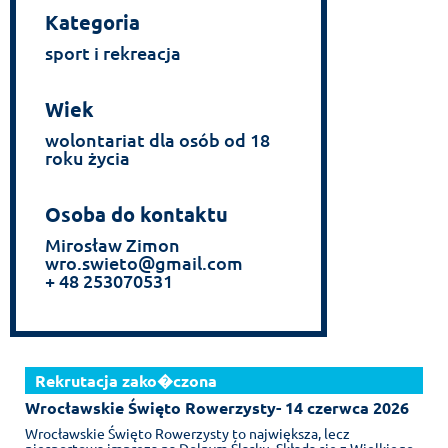
Kategoria
sport i rekreacja
Wiek
wolontariat dla osób od 18
roku życia
Osoba do kontaktu
Mirosław Zimon
wro.swieto@gmail.com
+ 48 253070531
Rekrutacja zako�czona
Wrocławskie Święto Rowerzysty- 14 czerwca 2026
Wrocławskie Święto Rowerzysty to największa, lecz
niesportowa impreza na Dolnym Śląsku. Składa się z Wielkiego