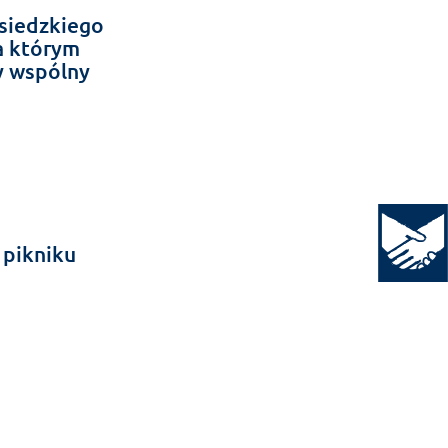
ąsiedzkiego
a którym
y wspólny
Open to
 pikniku