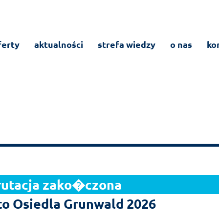
ferty
aktualności
strefa wiedzy
o nas
ko
rutacja zako�czona
to Osiedla Grunwald 2026