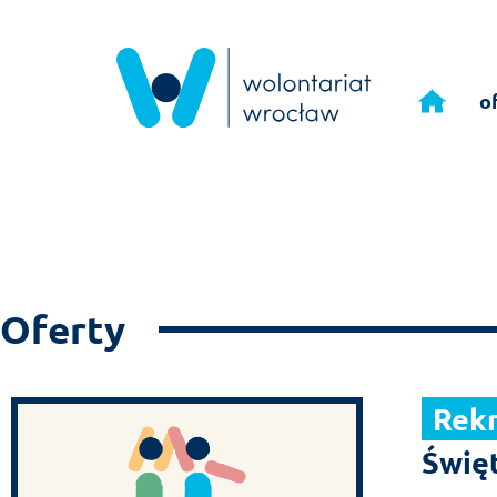
Przejdź
do
o
treści
Oferty
Rek
Świę