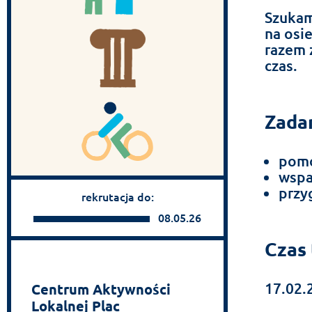
Szukam
na osi
razem 
czas.
Zadan
pomo
wspa
przy
rekrutacja do:
08.05.26
Czas 
17.02.
Centrum Aktywności
Lokalnej Plac