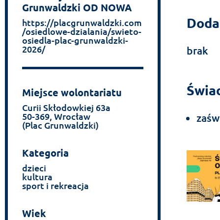
Grunwaldzki OD NOWA
Doda
https://placgrunwaldzki.com
/osiedlowe-dzialania/swieto-
osiedla-plac-grunwaldzki-
2026/
brak
Świad
Miejsce wolontariatu
Curii Skłodowkiej 63a
50-369, Wrocław
zaśw
(Plac Grunwaldzki)
Kategoria
dzieci
kultura
sport i rekreacja
Wiek