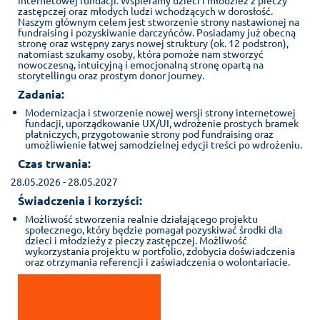
zastępczej oraz młodych ludzi wchodzących w dorosłość.
Naszym głównym celem jest stworzenie strony nastawionej na
fundraising i pozyskiwanie darczyńców. Posiadamy już obecną
stronę oraz wstępny zarys nowej struktury (ok. 12 podstron),
natomiast szukamy osoby, która pomoże nam stworzyć
nowoczesną, intuicyjną i emocjonalną stronę opartą na
storytellingu oraz prostym donor journey.
Zadania:
Modernizacja i stworzenie nowej wersji strony internetowej
fundacji, uporządkowanie UX/UI, wdrożenie prostych bramek
płatniczych, przygotowanie strony pod fundraising oraz
umożliwienie łatwej samodzielnej edycji treści po wdrożeniu.
Czas trwania:
28.05.2026 - 28.05.2027
Świadczenia i korzyści:
Możliwość stworzenia realnie działającego projektu
społecznego, który będzie pomagał pozyskiwać środki dla
dzieci i młodzieży z pieczy zastępczej. Możliwość
wykorzystania projektu w portfolio, zdobycia doświadczenia
oraz otrzymania referencji i zaświadczenia o wolontariacie.