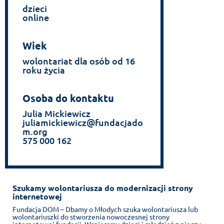
dzieci
online
Wiek
wolontariat dla osób od 16
roku życia
Osoba do kontaktu
Julia Mickiewicz
juliamickiewicz@fundacjado
m.org
575 000 162
Szukamy wolontariusza do modernizacji strony
internetowej
Fundacja DOM – Dbamy o Młodych szuka wolontariusza lub
wolontariuszki do stworzenia nowoczesnej strony
internetowej fundacji. Wspieramy dzieci i młodzież z pieczy