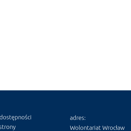
 dostępności
adres:
strony
Wolontariat Wrocław