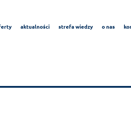
ferty
aktualności
strefa wiedzy
o nas
ko