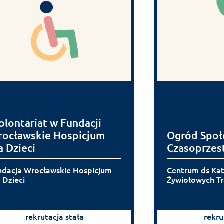
lontariat w Fundacji
ocławskie Hospicjum
Ogród Społ
a Dzieci
Czasoprzes
ndacja Wrocławskie Hospicjum
Centrum ds Kata
 Dzieci
Żywiołowych T
rekrutacja stała
rekru