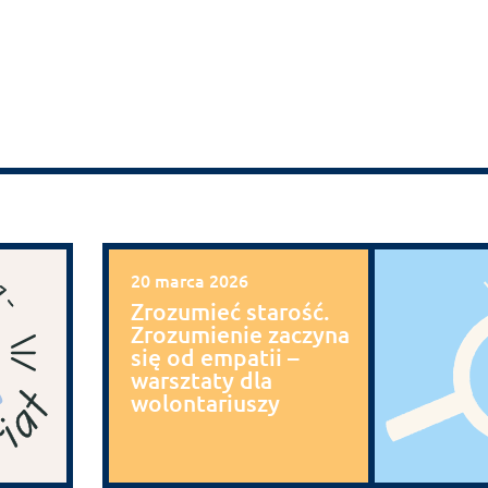
20 marca 2026
Zrozumieć starość.
Zrozumienie zaczyna
się od empatii –
warsztaty dla
wolontariuszy