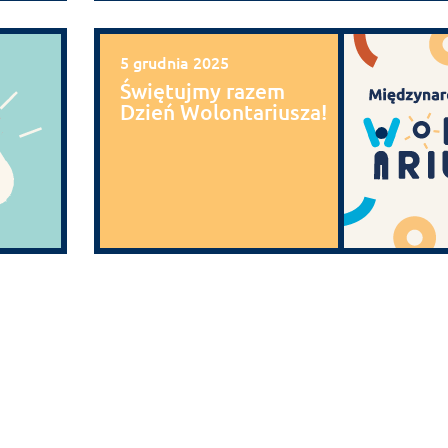
5 grudnia 2025
Świętujmy razem
Dzień Wolontariusza!