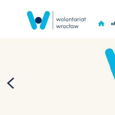
Przejdź
do
o
treści