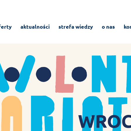
ferty
aktualności
strefa wiedzy
o nas
ko