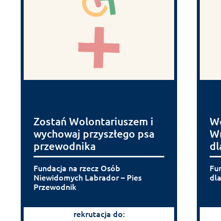
Zostań Wolontariuszem i
Wo
wychowaj przyszłego psa
Wr
przewodnika
dl
Fundacja na rzecz Osób
Fu
Niewidomych Labrador – Pies
dla
Przewodnik
rekrutacja do: