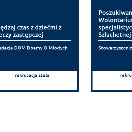
Poszukiwan
Wolontarius
ędzaj czas z dziećmi z
specjalisty
eczy zastępczej
Szlachetnej
ndacja DOM Dbamy O Młodych
Stowarzyszeni
rekrutacja stała
rekru