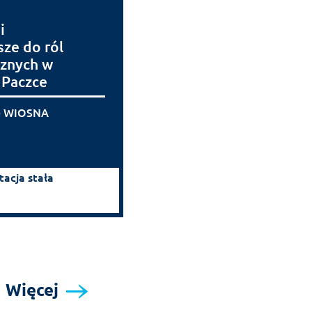
i
ze do ról
cznych w
 Paczce
e WIOSNA
tacja stała
Więcej