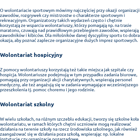
O wolontariacie sportowym mówimy najczęściej przy okazji organizacji
zawodów, rozgrywek czy mistrzostw o charakterze sportowym i
rekreacyjnym. Organizatorzy takich wydarzeń często i chętnie
korzystają ze wsparcia wolontariuszy, którzy pomagają np. na trasie
maratonu, czuwają nad prawidłowym przebiegiem zawodów, wspierają
zawodników i kibiców. Dla miłośników danej dyscypliny sportu to dobra
okazja, aby poznać zaplecze organizacyjne dużych imprez sportowych.
Wolontariat hospicyjny
Z pomocy wolontariuszy korzystają też takie miejsca jak szpitale czy
hospicja. Wolontariusze podejmują w tym przypadku zadania biurowe,
pomagają przy organizacji akcji charytatywnych, wspierają personel
medyczny, ale też angażują się w zadania wymagające wcześniejszego
przeszkolenia tj. pomoc choremu i jego rodzinie.
Wolontariat szkolny
W wielu szkołach, na różnym szczeblu edukacji, tworzy się szkolne koła
wolontariatu, w ramach których chętni uczniowie mogą realizować
działania na terenie szkoły na rzecz środowiska szkolnego, jak również
zaangażować się w działania poza szkołą, wspierając np. lokalne
instytucje czy organizacje pozarządowe.