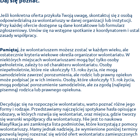
Daj się poznać
.
Jeśli konkretna oferta przykuła Twoją uwagę, skontaktuj się z osobą
odpowiedzialną za wolontariuszy w danej organizacji lub instytucji.
Przy każdej ofercie dostępne są dane kontaktowe lub formularz
zgłoszeniowy. Umów się na wstępne spotkanie z koordynatorem i ustal
zasady współpracy.
Pamiętaj
, że wolontariuszem możesz zostać w każdym wieku, ale
ostatecznie kryteria wiekowe określa organizator wolontariatu. W
niektórych miejscach wolontariuszami mogą być tylko osoby
pełnoletnie, zależy to od charakteru wolontariatu. Osoby
niepełnoletnie, które nie ukończyły 13. roku życia, nie mogą
samodzielnie zawrzeć porozumienia, ale rodzic lub prawny opiekun
może podpisać je w ich imieniu. Osoby, które ukończyły 13. rok życia,
mogą podpisać porozumienie samodzielnie, ale za zgodą (najlepiej
pisemną) rodzica lub prawnego opiekuna.
Decydując się na rozpoczęcie wolontariatu, warto poznać różne jego
formy i rodzaje. Przedstawiamy najczęściej spotykane hasła opisujące
obszary, w których rozwija się wolontariat, oraz miejsca, gdzie tworzy
się warunki współpracy dla wolontariuszy. Nie jest to naukowa
klasyfikacja ani zamknięta lista podmiotów, które korzystają z pomocy
wolontariuszy. Mamy jednak nadzieję, że wymienione poniżej terminy
pozwolą lepiej rozeznać się wśród ofert wolontariatu zamieszczonych
na naszej stronie.