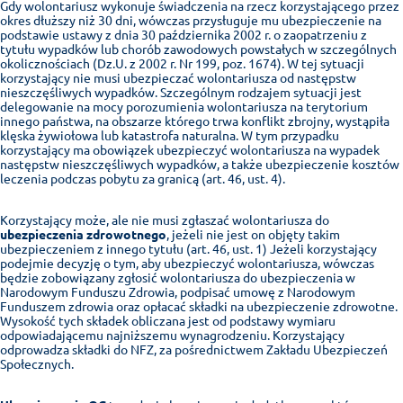
Gdy wolontariusz wykonuje świadczenia na rzecz korzystającego przez
okres dłuższy niż 30 dni, wówczas przysługuje mu ubezpieczenie na
podstawie ustawy z dnia 30 października 2002 r. o zaopatrzeniu z
tytułu wypadków lub chorób zawodowych powstałych w szczególnych
okolicznościach (Dz.U. z 2002 r. Nr 199, poz. 1674). W tej sytuacji
korzystający nie musi ubezpieczać wolontariusza od następstw
nieszczęśliwych wypadków. Szczególnym rodzajem sytuacji jest
delegowanie na mocy porozumienia wolontariusza na terytorium
innego państwa, na obszarze którego trwa konflikt zbrojny, wystąpiła
klęska żywiołowa lub katastrofa naturalna. W tym przypadku
korzystający ma obowiązek ubezpieczyć wolontariusza na wypadek
następstw nieszczęśliwych wypadków, a także ubezpieczenie kosztów
leczenia podczas pobytu za granicą (art. 46, ust. 4).
Korzystający może, ale nie musi zgłaszać wolontariusza do
ubezpieczenia zdrowotnego
, jeżeli nie jest on objęty takim
ubezpieczeniem z innego tytułu (art. 46, ust. 1) Jeżeli korzystający
podejmie decyzję o tym, aby ubezpieczyć wolontariusza, wówczas
będzie zobowiązany zgłosić wolontariusza do ubezpieczenia w
Narodowym Funduszu Zdrowia, podpisać umowę z Narodowym
Funduszem zdrowia oraz opłacać składki na ubezpieczenie zdrowotne.
Wysokość tych składek obliczana jest od podstawy wymiaru
odpowiadającemu najniższemu wynagrodzeniu. Korzystający
odprowadza składki do NFZ, za pośrednictwem Zakładu Ubezpieczeń
Społecznych.