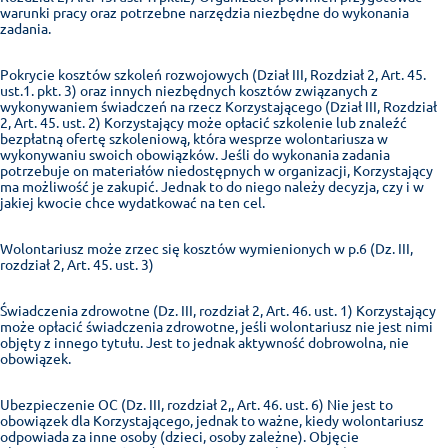
warunki pracy oraz potrzebne narzędzia niezbędne do wykonania
zadania.
Pokrycie kosztów szkoleń rozwojowych (Dział III, Rozdział 2, Art. 45.
ust.1. pkt. 3) oraz innych niezbędnych kosztów związanych z
wykonywaniem świadczeń na rzecz Korzystającego (Dział III, Rozdział
2, Art. 45. ust. 2) Korzystający może opłacić szkolenie lub znaleźć
bezpłatną ofertę szkoleniową, która wesprze wolontariusza w
wykonywaniu swoich obowiązków. Jeśli do wykonania zadania
potrzebuje on materiałów niedostępnych w organizacji, Korzystający
ma możliwość je zakupić. Jednak to do niego należy decyzja, czy i w
jakiej kwocie chce wydatkować na ten cel.
Wolontariusz może zrzec się kosztów wymienionych w p.6 (Dz. III,
rozdział 2, Art. 45. ust. 3)
Świadczenia zdrowotne (Dz. III, rozdział 2, Art. 46. ust. 1) Korzystający
może opłacić świadczenia zdrowotne, jeśli wolontariusz nie jest nimi
objęty z innego tytułu. Jest to jednak aktywność dobrowolna, nie
obowiązek.
Ubezpieczenie OC (Dz. III, rozdział 2,, Art. 46. ust. 6) Nie jest to
obowiązek dla Korzystającego, jednak to ważne, kiedy wolontariusz
odpowiada za inne osoby (dzieci, osoby zależne). Objęcie