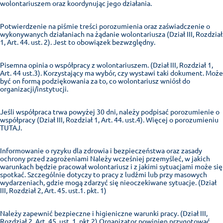
wolontariuszem oraz koordynując jego działania.
Potwierdzenie na piśmie treści porozumienia oraz zaświadczenie o
wykonywanych działaniach na żądanie wolontariusza (Dział III, Rozdział
1, Art. 44. ust. 2). Jest to obowiązek bezwzględny.
Pisemna opinia o współpracy z wolontariuszem. (Dział III, Rozdział 1,
Art. 44 ust.3). Korzystający ma wybór, czy wystawi taki dokument. Może
być on formą podziękowania za to, co wolontariusz wniósł do
organizacji/instytucji.
Jeśli współpraca trwa powyżej 30 dni, należy podpisać porozumienie o
współpracy (Dział III, Rozdział 1, Art. 44. ust.4). Więcej o porozumieniu
TUTAJ.
Informowanie o ryzyku dla zdrowia i bezpieczeństwa oraz zasady
ochrony przed zagrożeniami Należy wcześniej przemyśleć, w jakich
warunkach będzie pracował wolontariusz i z jakimi sytuacjami może się
spotkać. Szczególnie dotyczy to pracy z ludźmi lub przy masowych
wydarzeniach, gdzie mogą zdarzyć się nieoczekiwane sytuacje. (Dział
III, Rozdział 2, Art. 45. ust.1. pkt. 1)
Należy zapewnić bezpieczne i higieniczne warunki pracy. (Dział III,
Rozdział 2, Art. 45. ust. 1. pkt.2) Organizator powinien przygotować