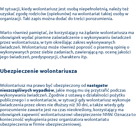
W sytuacji, kiedy wolontariusz jest osobą niepełnoletnią, należy też
uzyskać zgodę rodziców (opiekunów) na wolontariat takiej osoby w
organizacji. Taki zapis można dodać do treści porozumienia.
Warto również pamiętać, że korzystający na żądanie wolontariusza ma
obowiązek wydać pisemne zaświadczenie o wykonywaniu świadczeń
przez wolontariusza, w tym określając zakres wykonywanych
świadczeń. Wolontariusz może również poprosić o pisemną opinię o
wykonywanych przez siebie zadaniach, zawierającą np. ocenę jakości
jego świadczeń, predyspozycji, charakteru itp.
Ubezpieczenie wolontariusza
Wolontariusz ma prawo być ubezpieczony od
następstw
nieszczęśliwych wypadków
, jakie mogą mu się przytrafić podczas
wykonywania świadczeń. Zgodnie z ustawą o działalności pożytku
publicznego i o wolontariacie, w sytuacji gdy wolontariusz wykonuje
świadczenia przez okres nie dłuższy niż 30 dni, a także wtedy gdy
porozumienie zawarte jest na czas nieokreślony, korzystający ma
obowiązek zapewnić wolontariuszowi ubezpieczenie NNW. Oznacza to
konieczność wykupienia przez organizatora wolontariatu
ubezpieczenia w firmie ubezpieczeniowej.