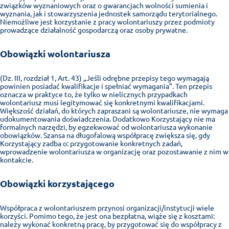
związków wyznaniowych oraz o gwarancjach wolności sumienia i
wyznania, jak i stowarzyszenia jednostek samorządu terytorialnego.
Niemożliwe jest korzystanie z pracy wolontariuszy przez podmioty
prowadzące działalność gospodarczą oraz osoby prywatne.
Obowiązki wolontariusza
(Dz. III, rozdział 1, Art. 43) „Jeśli odrębne przepisy tego wymagają
powinien posiadać kwalifikacje i spełniać wymagania”. Ten przepis
oznacza w praktyce to, że tylko w nielicznych przypadkach
wolontariusz musi legitymować się konkretnymi kwalifikacjami.
Większość działań, do których zapraszani są wolontariusze, nie wymaga
udokumentowania doświadczenia. Dodatkowo Korzystający nie ma
formalnych narzędzi, by egzekwować od wolontariusza wykonanie
obowiązków. Szansa na długofalową współpracę zwiększa się, gdy
Korzystający zadba o: przygotowanie konkretnych zadań,
wprowadzenie wolontariusza w organizację oraz pozostawanie z nim w
kontakcie.
Obowiązki korzystającego
Współpraca z wolontariuszem przynosi organizacji/instytucji wiele
korzyści. Pomimo tego, że jest ona bezpłatna, wiąże się z kosztami:
należy wykonać konkretną pracę, by przygotować się do współpracy z