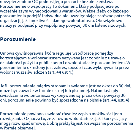
ubezpieczeniem OC podnosi jego poczucie bezpieczeństwa.
Porozumienie o współpracy To dokument, który podpisujecie po
wcześniejszym wynegocjowaniu warunków. Ważne, żeby do każdego
porozumienia podejść indywidualnie uwzględniając zarówno potrzeby
organizacji, jak i możliwości danego wolontariusza. Obowiązkowo
należy je podpisać przy współpracy powyżej 30 dni kalendarzowych.
Porozumienie
Umowa cywilnoprawna, która reguluje współpracę pomiędzy
korzystającym a wolontariuszem nazywana jest zgodnie z ustawą o
działalności pożytku publicznego i o wolontariacie porozumieniem. W
porozumieniu określony jest zakres, sposób i czas wykonywania przez
wolontariusza świadczeń (art. 44 ust 1.)
Jeśli porozumienie między stronami zawierane jest na okres do 30 dni,
może być zawarte w formie ustnej lub pisemnej. Natomiast gdy
świadczenia wolontariusza wykonywane są przez okres powyżej 30
dni, porozumienie powinno być sporządzone na piśmie (art. 44, ust. 4)
Porozumienie powinno zawierać również zapis o możliwości jego
rozwiązania. Oznacza to, że zarówno wolontariusz, jak i korzystający
mogą rozwiązać umowę. Dobrą praktyką jest rozwiązanie porozumienia
w formie pisemnej.