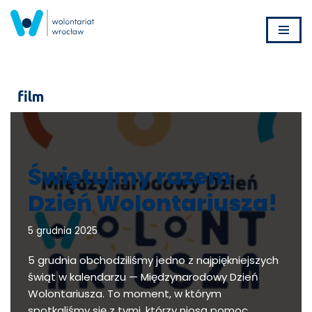
Przejdź
do
treści
film
Świętujmy razem
Dzień Wolontariusza!
5 grudnia 2025
5 grudnia obchodziliśmy jedno z najpiękniejszych
świąt w kalendarzu — Międzynarodowy Dzień
Wolontariusza. To moment, w którym
spotkaliśmy się z tymi, którzy niosą pomoc,