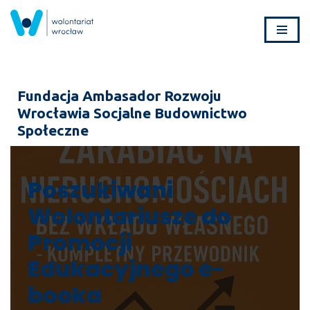
Przejdź
do
treści
Fundacja Ambasador Rozwoju
Wrocławia Socjalne Budownictwo
Społeczne
Poszukiwani
Wolontariusze do
Promocji
Edukacyjnego e-
booka