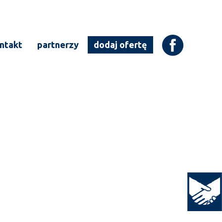
ntakt
partnerzy
dodaj ofertę
Open to