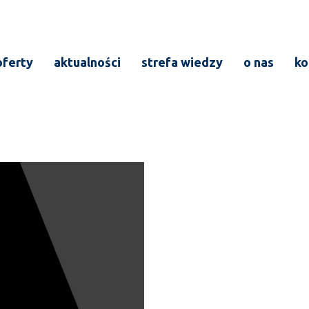
oferty
aktualności
strefa wiedzy
o nas
ko