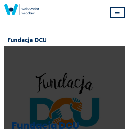
Przejdź
do
treści
Fundacja DCU
Fundacja DCU