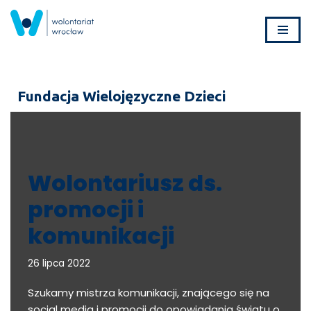
Przejdź
do
treści
Fundacja Wielojęzyczne Dzieci
Wolontariusz ds.
promocji i
komunikacji
26 lipca 2022
Szukamy mistrza komunikacji, znającego się na
social media i promocji do opowiadania światu o