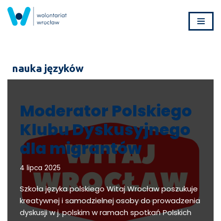
Przejdź
do
treści
nauka języków
Moderator Polskiego
Klubu Dyskusyjnego
dla migrantów
4 lipca 2025
Szkoła języka polskiego Witaj Wrocław poszukuje
kreatywnej i samodzielnej osoby do prowadzenia
dyskusji w j. polskim w ramach spotkań Polskich