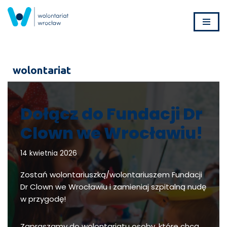
Przejdź
do
treści
wolontariat
Dołącz do Fundacji Dr
Clown we Wrocławiu!
14 kwietnia 2026
Zostań wolontariuszką/wolontariuszem Fundacji
Dr Clown we Wrocławiu i zamieniaj szpitalną nudę
w przygodę!
Zapraszamy do wolontariatu osoby, które chcą