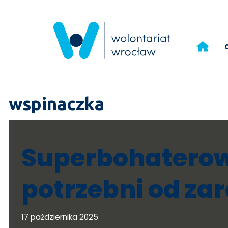
Przejdź
do
treści
wspinaczka
Superbohaterow
potrzebni od zar
17 października 2025