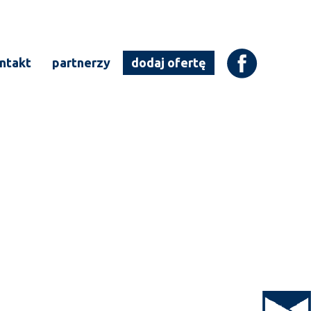
ntakt
partnerzy
dodaj ofertę
Open to