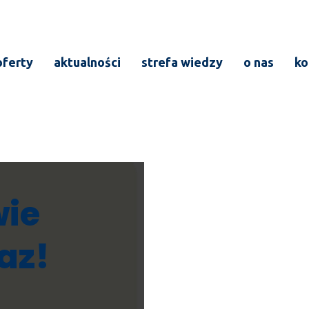
oferty
aktualności
strefa wiedzy
o nas
ko
ie
az!