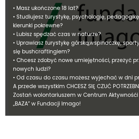
• Masz ukończone 18 lat?
• Studiujesz turystykę, psychologię, pedagogik
kierunki pokrewne?
• Lubisz spędzać czas w naturze?
• Uprawiasz turystykę górską,wspinaczkę, sport
się bushcraftingiem?
• Chcesz zdobyć nowe umiejętności, przeżyć p
nowych ludzi?
• Od czasu do czasu możesz wyjechać w dni p
A przede wszystkim CHCESZ SIĘ CZUĆ POTRZEB
Zostań wolontariuszem w Centrum Aktywność
„BAZA” w Fundacji Imago!