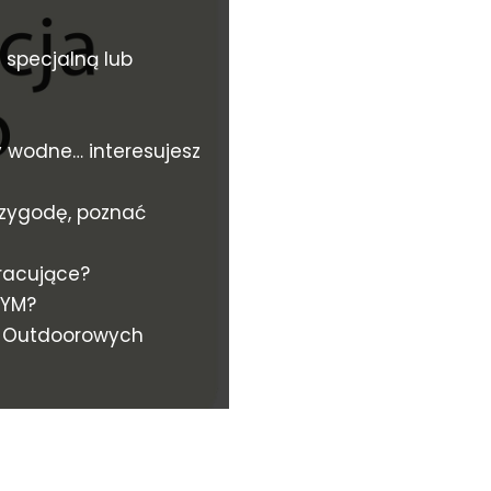
ę specjalną lub
y wodne… interesujesz
rzygodę, poznać
racujące?
NYM?
i Outdoorowych