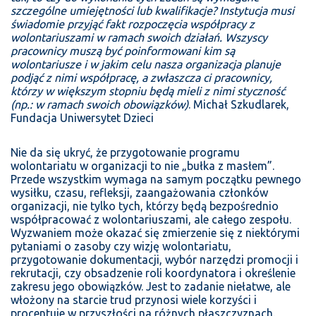
szczególne umiejętności lub kwalifikacje? Instytucja musi
świadomie przyjąć fakt rozpoczęcia współpracy z
wolontariuszami w ramach swoich działań. Wszyscy
pracownicy muszą być poinformowani kim są
wolontariusze i w jakim celu nasza organizacja planuje
podjąć z nimi współpracę, a zwłaszcza ci pracownicy,
którzy w większym stopniu będą mieli z nimi styczność
(np.: w ramach swoich obowiązków)
.
Michał Szkudlarek,
Fundacja Uniwersytet Dzieci
Nie da się ukryć, że przygotowanie programu
wolontariatu w organizacji to nie „bułka z masłem”.
Przede wszystkim wymaga na samym początku pewnego
wysiłku, czasu, refleksji, zaangażowania członków
organizacji, nie tylko tych, którzy będą bezpośrednio
współpracować z wolontariuszami, ale całego zespołu.
Wyzwaniem może okazać się zmierzenie się z niektórymi
pytaniami o zasoby czy wizję wolontariatu,
przygotowanie dokumentacji, wybór narzędzi promocji i
rekrutacji, czy obsadzenie roli koordynatora i określenie
zakresu jego obowiązków. Jest to zadanie niełatwe, ale
włożony na starcie trud przynosi wiele korzyści i
procentuje w przyszłości na różnych płaszczyznach.