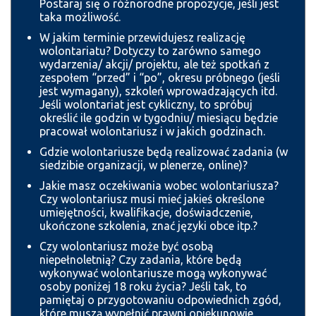
Postaraj się o różnorodne propozycje, jeśli jest
taka możliwość.
W jakim terminie przewidujesz realizację
wolontariatu? Dotyczy to zarówno samego
wydarzenia/ akcji/ projektu, ale też spotkań z
zespołem “przed” i “po”, okresu próbnego (jeśli
jest wymagany), szkoleń wprowadzających itd.
Jeśli wolontariat jest cykliczny, to spróbuj
określić ile godzin w tygodniu/ miesiącu będzie
pracował wolontariusz i w jakich godzinach.
Gdzie wolontariusze będą realizować zadania (w
siedzibie organizacji, w plenerze, online)?
Jakie masz oczekiwania wobec wolontariusza?
Czy wolontariusz musi mieć jakieś określone
umiejętności, kwalifikacje, doświadczenie,
ukończone szkolenia, znać języki obce itp.?
Czy wolontariusz może być osobą
niepełnoletnią? Czy zadania, które będą
wykonywać wolontariusze mogą wykonywać
osoby poniżej 18 roku życia? Jeśli tak, to
pamiętaj o przygotowaniu odpowiednich zgód,
które muszą wypełnić prawni opiekunowie