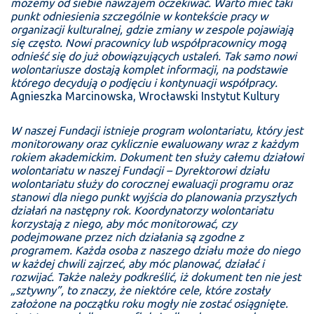
możemy od siebie nawzajem oczekiwać. Warto mieć taki
punkt odniesienia szczególnie w kontekście pracy w
organizacji kulturalnej, gdzie zmiany w zespole pojawiają
się często. Nowi pracownicy lub współpracownicy mogą
odnieść się do już obowiązujących ustaleń. Tak samo nowi
wolontariusze dostają komplet informacji, na podstawie
którego decydują o podjęciu i kontynuacji współpracy.
Agnieszka Marcinowska, Wrocławski Instytut Kultury
W naszej Fundacji istnieje program wolontariatu, który jest
monitorowany oraz cyklicznie ewaluowany wraz z każdym
rokiem akademickim. Dokument ten służy całemu działowi
wolontariatu w naszej Fundacji – Dyrektorowi działu
wolontariatu służy do corocznej ewaluacji programu oraz
stanowi dla niego punkt wyjścia do planowania przyszłych
działań na następny rok. Koordynatorzy wolontariatu
korzystają z niego, aby móc monitorować, czy
podejmowane przez nich działania są zgodne z
programem. Każda osoba z naszego działu może do niego
w każdej chwili zajrzeć, aby móc planować, działać i
rozwijać. Także należy podkreślić, iż dokument ten nie jest
„sztywny”, to znaczy, że niektóre cele, które zostały
założone na początku roku mogły nie zostać osiągnięte.