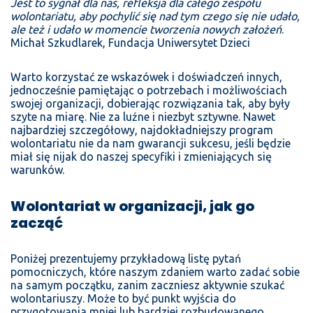
Jest to sygnał dla nas, refleksja dla całego zespołu
wolontariatu, aby pochylić się nad tym czego się nie udało,
ale też i udało w momencie tworzenia nowych założeń
.
Michał Szkudlarek, Fundacja Uniwersytet Dzieci
Warto korzystać ze wskazówek i doświadczeń innych,
jednocześnie pamiętając o potrzebach i możliwościach
swojej organizacji, dobierając rozwiązania tak, aby były
szyte na miarę. Nie za luźne i niezbyt sztywne. Nawet
najbardziej szczegółowy, najdokładniejszy program
wolontariatu nie da nam gwarancji sukcesu, jeśli będzie
miał się nijak do naszej specyfiki i zmieniających się
warunków.
Wolontariat w organizacji, jak go
zacząć
Poniżej prezentujemy przykładową listę pytań
pomocniczych, które naszym zdaniem warto zadać sobie
na samym początku, zanim zaczniesz aktywnie szukać
wolontariuszy. Może to być punkt wyjścia do
przygotowania mniej lub bardziej rozbudowanego