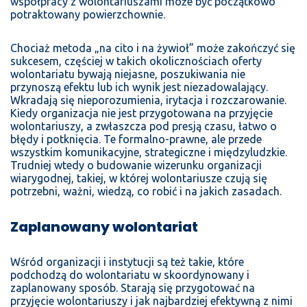
współpracy z wolontariuszami może być początkowo
potraktowany powierzchownie.
Chociaż metoda „na cito i na żywioł” może zakończyć się
sukcesem, częściej w takich okolicznościach oferty
wolontariatu bywają niejasne, poszukiwania nie
przynoszą efektu lub ich wynik jest niezadowalający.
Wkradają się nieporozumienia, irytacja i rozczarowanie.
Kiedy organizacja nie jest przygotowana na
przyjęcie
wolontariuszy
, a zwłaszcza pod presją czasu, łatwo o
błędy i potknięcia. Te formalno-prawne, ale przede
wszystkim komunikacyjne, strategiczne i międzyludzkie.
Trudniej wtedy o budowanie wizerunku organizacji
wiarygodnej, takiej, w której wolontariusze czują się
potrzebni, ważni, wiedzą, co robić i na jakich zasadach.
Zaplanowany wolontariat
Wśród organizacji i instytucji są też takie, które
podchodzą do wolontariatu w skoordynowany i
zaplanowany sposób. Starają się przygotować na
przyjęcie wolontariuszy
i jak najbardziej efektywną z nimi