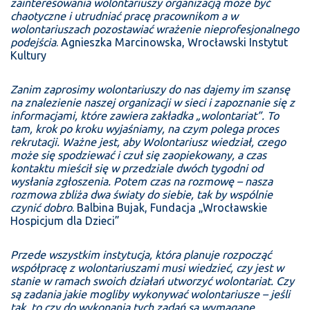
zainteresowania wolontariuszy organizacją może być
chaotyczne i utrudniać pracę pracownikom a w
wolontariuszach pozostawiać wrażenie nieprofesjonalnego
podejścia
.
Agnieszka Marcinowska, Wrocławski Instytut
Kultury
Zanim zaprosimy wolontariuszy do nas dajemy im szansę
na znalezienie naszej organizacji w sieci i zapoznanie się z
informacjami, które zawiera zakładka „wolontariat”. To
tam, krok po kroku wyjaśniamy, na czym polega proces
rekrutacji. Ważne jest, aby Wolontariusz wiedział, czego
może się spodziewać i czuł się zaopiekowany, a czas
kontaktu mieścił się w przedziale dwóch tygodni od
wysłania zgłoszenia. Potem czas na rozmowę – nasza
rozmowa zbliża dwa światy do siebie, tak by wspólnie
czynić dobro
.
Balbina Bujak,
Fundacja „Wrocławskie
Hospicjum dla Dzieci”
Przede wszystkim instytucja, która planuje rozpocząć
współpracę z wolontariuszami musi wiedzieć, czy jest w
stanie w ramach swoich działań utworzyć wolontariat. Czy
są zadania jakie mogliby wykonywać wolontariusze – jeśli
tak, to czy do wykonania tych zadań są wymagane