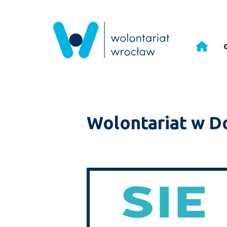
Przejdź
do
treści
Wolontariat w D