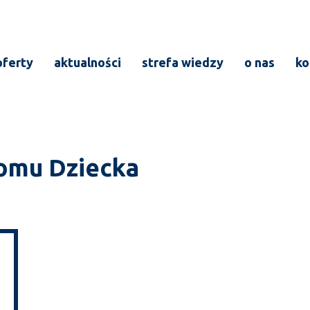
oferty
aktualności
strefa wiedzy
o nas
ko
omu Dziecka