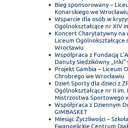
Bieg sponsorowany – Liceu
Konarskiego we Wrocławi
Wsparcie dla osób w kryzy
Ogólnokształcące nr XIV im
Koncert Charytatywny na 
Liceum Ogólnokształcące nr
Wrocławiu
Współpraca z Fundacją L’A
Danuty Siedzikówny „Inki”
Projekt Gambia – Liceum O
Chrobrego we Wrocławiu
Dzień Sporty dla dzieci z
Ogólnokształcące nr II im.
Mistrzostwa Sportowego 
Współpraca z Dziennym D
GIMBASKET
Miesiąc Życzliwości – Szko
Ewangelickie Centrum Diako