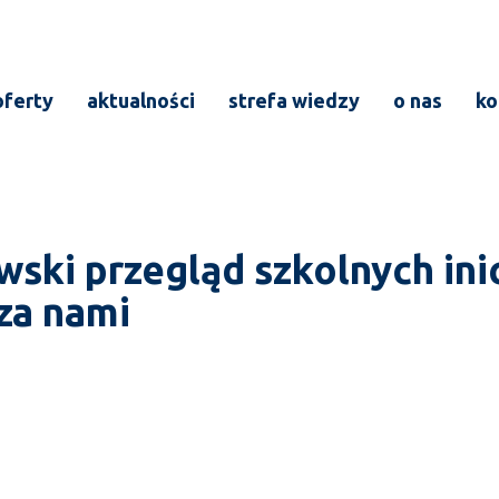
oferty
aktualności
strefa wiedzy
o nas
ko
ski przegląd szkolnych ini
za nami