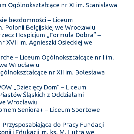
m Ogólnokształcące nr XI im. Stanisława
u
sie bezdomności – Liceum
. Polonii Belgijskiej we Wrocławiu
rzecz Hospicjum „Formuła Dobra” –
 XVII im. Agnieszki Osieckiej we
rche – Liceum Ogólnokształcące nr I im.
 we Wrocławiu
gólnokształcące nr XII im. Bolesława
 ZPOW „Dziecięcy Dom” – Liceum
 Piastów Śląskich z Oddziałami
we Wrocławiu
omem Seniora+ – Liceum Sportowe
ła Przysposabiająca do Pracy Fundacji
nii i Edukacji im. ks. M. Lutra we