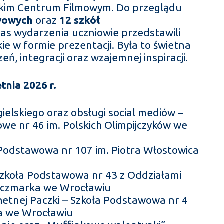
kim Centrum Filmowym. Do przeglądu
wowych
oraz
12 szkół
zas wydarzenia uczniowie przedstawili
ie w formie prezentacji. Była to świetna
ń, integracji oraz wzajemnej inspiracji.
tnia 2026 r.
ielskiego oraz obsługi social mediów –
e nr 46 im. Polskich Olimpijczyków we
Podstawowa nr 107 im. Piotra Włostowica
 Szkoła Podstawowa nr 43 z Oddziałami
Kaczmarka we Wrocławiu
chetnej Paczki – Szkoła Podstawowa nr 4
ka we Wrocławiu