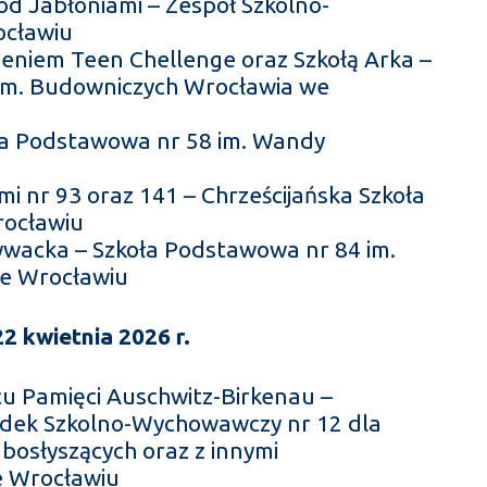
od Jabłoniami – Zespół Szkolno-
ocławiu
eniem Teen Chellenge oraz Szkołą Arka –
im. Budowniczych Wrocławia we
oła Podstawowa nr 58 im. Wandy
i nr 93 oraz 141 – Chrześcijańska Szkoła
ocławiu
ywacka – Szkoła Podstawowa nr 84 im.
e Wrocławiu
 kwietnia 2026 r.
u Pamięci Auschwitz-Birkenau –
rodek Szkolno-Wychowawczy nr 12 dla
abosłyszących oraz z innymi
e Wrocławiu