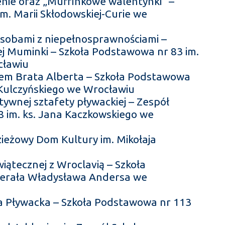
nie oraz „Muffinkowe walentynki” –
m. Marii Skłodowskiej-Curie we
osobami z niepełnosprawnościami –
wej Muminki – Szkoła Podstawowa nr 83 im.
cławiu
em Brata Alberta – Szkoła Podstawowa
a Kulczyńskiego we Wrocławiu
atywnej sztafety pływackiej – Zespół
8 im. ks. Jana Kaczkowskiego we
ieżowy Dom Kultury im. Mikołaja
iątecznej z Wroclavią – Szkoła
nerała Władysława Andersa we
ta Pływacka – Szkoła Podstawowa nr 113