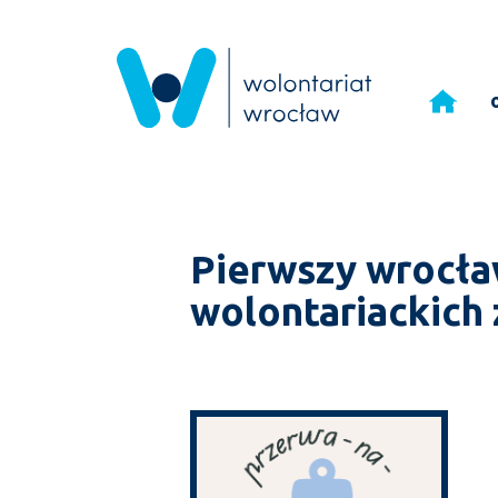
Przejdź
do
treści
Pierwszy wrocław
wolontariackich 