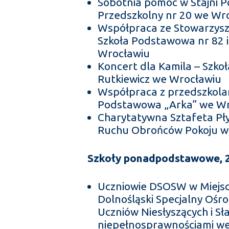
Sobotnia pomoc w Stajni P
Przedszkolny nr 20 we Wr
Współpraca ze Stowarzysz
Szkoła Podstawowa nr 82 
Wrocławiu
Koncert dla Kamila – Szk
Rutkiewicz we Wrocławiu
Współpraca z przedszkolam
Podstawowa „Arka” we Wr
Charytatywna Sztafeta Pł
Ruchu Obrońców Pokoju w
Szkoły ponadpodstawowe, 22
Uczniowie DSOSW w Miejsc
Dolnośląski Specjalny Oś
Uczniów Niesłyszących i Sł
niepełnosprawnościami w