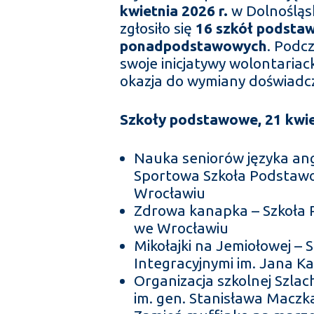
kwietnia 2026 r.
w Dolnośląs
zgłosiło się
16 szkół podsta
ponadpodstawowych
. Podc
swoje inicjatywy wolontariack
okazja do wymiany doświadcze
Szkoły podstawowe, 21 kwie
Nauka seniorów języka ang
Sportowa Szkoła Podstawow
Wrocławiu
Zdrowa kanapka – Szkoła 
we Wrocławiu
Mikołajki na Jemiołowej –
Integracyjnymi im. Jana 
Organizacja szkolnej Szla
im. gen. Stanisława Macz