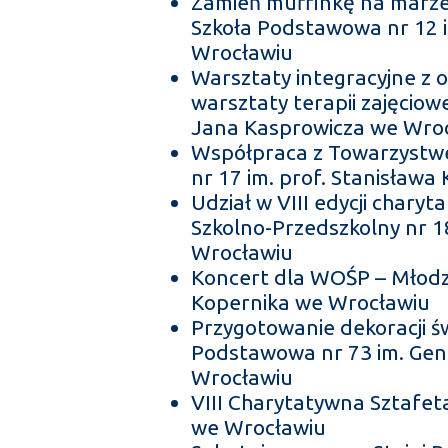
Zamień muffinkę na marze
Szkoła Podstawowa nr 12 i
Wrocławiu
Warsztaty integracyjne z 
warsztaty terapii zajęcio
Jana Kasprowicza we Wro
Współpraca z Towarzystw
nr 17 im. prof. Stanisław
Udział w VIII edycji charyt
Szkolno-Przedszkolny nr 1
Wrocławiu
Koncert dla WOŚP – Młodz
Kopernika we Wrocławiu
Przygotowanie dekoracji św
Podstawowa nr 73 im. Ge
Wrocławiu
VIII Charytatywna Sztafe
we Wrocławiu