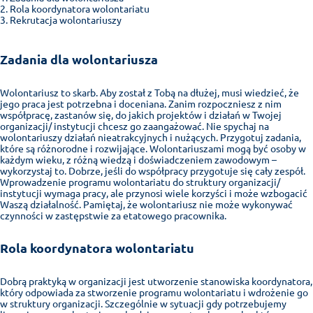
Rola koordynatora wolontariatu
Rekrutacja wolontariuszy
Zadania dla wolontariusza
Wolontariusz to skarb. Aby został z Tobą na dłużej, musi wiedzieć, że
jego praca jest potrzebna i doceniana. Zanim rozpoczniesz z nim
współpracę, zastanów się, do jakich projektów i działań w Twojej
organizacji/ instytucji chcesz go zaangażować. Nie spychaj na
wolontariuszy działań nieatrakcyjnych i nużących. Przygotuj zadania,
które są różnorodne i rozwijające. Wolontariuszami mogą być osoby w
każdym wieku, z różną wiedzą i doświadczeniem zawodowym –
wykorzystaj to. Dobrze, jeśli do współpracy przygotuje się cały zespół.
Wprowadzenie programu wolontariatu do struktury organizacji/
instytucji wymaga pracy, ale przynosi wiele korzyści i może wzbogacić
Waszą działalność. Pamiętaj, że wolontariusz nie może wykonywać
czynności w zastępstwie za etatowego pracownika.
Rola koordynatora wolontariatu
Dobrą praktyką w organizacji jest utworzenie stanowiska koordynatora,
który odpowiada za stworzenie programu wolontariatu i wdrożenie go
w struktury organizacji. Szczególnie w sytuacji gdy potrzebujemy