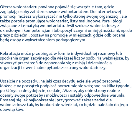
Oferta wolontariatu powinna pojawić się wszędzie tam, gdzie
zaglądają osoby zainteresowane wolontariatem. Do internetowej
promocji możesz wykorzystać nie tylko stronę swojej organizacji, ale
także portale promujące wolontariat, listy mailingowe, fora i blogi
związane z tematyką wolontariatu. Jeśli szukasz wolontariuszy z
określonymi kompetencjami lub specyficznymi umiejętnościami, np. do
pracy z dziećmi, postaw na promocję w miejscach, gdzie odbiorcami
będą osoby z wykształceniem pedagogicznym.
Rekrutacja może przebiegać w formie indywidualnej rozmowy lub
spotkania organizacyjnego dla większej liczby osób. Najważniejsze, by
stworzyć przestrzeń do zapoznania się z misją i działalnością
organizacji i ewentualne pytania ze strony wolontariuszy.
Ustalcie na początku, na jaki czas decydujecie się współpracować.
Możecie na początek podpisać porozumienie wstępne na kilka tygodni,
po których zdecydujecie, co dalej.
Ważne, aby obie strony realnie
oceniły swoje potrzeby i możliwości i ustaliły odpowiednie warunki.
Postaraj się jak najkonkretniej przygotować zakres zadań dla
wolontariusza tak, by konkretnie wiedział, co będzie należało do jego
obowiązków.