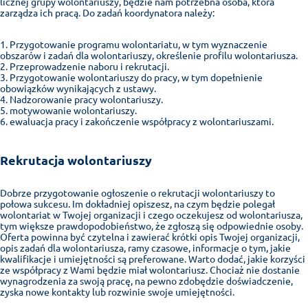
licznej grupy wolontariuszy, będzie nam potrzebna osoba, która
zarządza ich pracą. Do zadań koordynatora należy:
Przygotowanie programu wolontariatu, w tym wyznaczenie
obszarów i zadań dla wolontariuszy, określenie profilu wolontariusza.
Przeprowadzenie naboru i rekrutacji.
Przygotowanie wolontariuszy do pracy, w tym dopełnienie
obowiązków wynikających z ustawy.
Nadzorowanie pracy wolontariuszy.
motywowanie wolontariuszy.
ewaluacja pracy i zakończenie współpracy z wolontariuszami.
Rekrutacja wolontariuszy
Dobrze przygotowanie ogłoszenie o rekrutacji wolontariuszy to
połowa sukcesu. Im dokładniej opiszesz, na czym będzie polegał
wolontariat w Twojej organizacji i czego oczekujesz od wolontariusza,
tym większe prawdopodobieństwo, że zgłoszą się odpowiednie osoby.
Oferta powinna być czytelna i zawierać krótki opis Twojej organizacji,
opis zadań dla wolontariusza, ramy czasowe, informacje o tym, jakie
kwalifikacje i umiejętności są preferowane. Warto dodać, jakie korzyści
ze współpracy z Wami będzie miał wolontariusz. Chociaż nie dostanie
wynagrodzenia za swoją pracę, na pewno zdobędzie doświadczenie,
zyska nowe kontakty lub rozwinie swoje umiejętności.