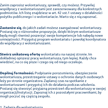
Zanim zaprosisz wolontariuszy, sprawdź, czy możesz. Przywilej
współpracy z wolontariuszami jest zarezerwowany dla konkretnych
podmiotów. Ich listę znajdziesz w art. 42 ust.1 ustawy o działalności
pożytku publicznego i o wolontariacie. Warto się z nią zapoznać.
Zastanów się
, do jakich zadań możesz zaangażować wolontariuszy.
Postaraj się o różnorodne propozycje, dzięki którym wolontariusze
będą mogli również poszerzyć swoje kompetencje lub nabędą nowe
umiejętności. Przygotuj program wolontariatu i powołaj koordynatora
do współpracy z wolontariuszami.
Stwórz unikatową ofertę
wolontariatu na naszej stronie. Im
dokładniej opiszesz pracę wolontariusza, tym lepiej. Każdy chce
wiedzieć, na co się pisze i czego się od niego oczekuje.
Dopilnuj formalności.
Podpisanie porozumienia, ubezpieczenie
wolontariusza, przestrzeganie ustawy o ochronie danych osobowych
leży po stronie organizatora. Zaplanuj czas na spotkanie z
wolontariuszami i przygotuj ich do działania podczas szkolenia.
Postaraj się stworzyć przyjazną przestrzeń dla wolontariuszy w swojej
organizacji/instytucji. Zapoznaj ich z pozostałymi pracownikami, by
mogli poczuć się częścią zespołu.
Zadania dla wolontariusza